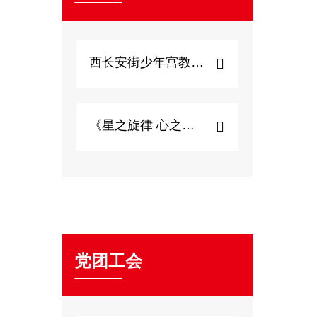
西长安街少年宫教师心...
《星之旋律 心之启...
党团工会